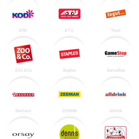
KODi
A.T.U.
Tegut
ZOO & Co
Staples
GameStop
Bauhaus
ZEEMAN
alldrink