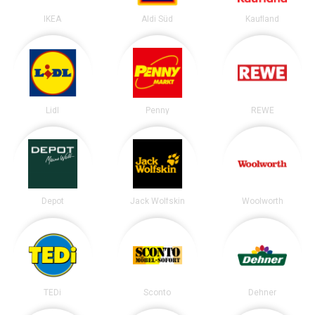
IKEA
Aldi Süd
Kaufland
Lidl
Penny
REWE
Depot
Jack Wolfskin
Woolworth
TEDi
Sconto
Dehner