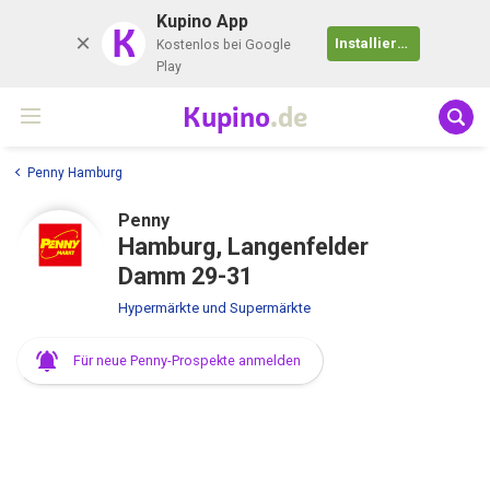
Kupino App
K
Installieren
Kostenlos bei Google
Play
Kupino
.de
Penny Hamburg
Penny
Hamburg, Langenfelder
Damm 29-31
Hypermärkte und Supermärkte
Für neue Penny-Prospekte anmelden