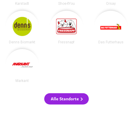
Karstadt
Shoe4You
Orsay
Denns Biomarkt
Fressnapf
Das Futterhaus
Markant
Alle Standorte