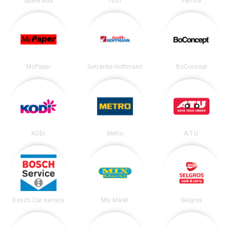
Spiele Max
TEDi
Famila
McPaper
Getränke Hoffmann
BoConcept
KODi
Metro
A.T.U.
Bosch Car service
Mix Markt
Selgros