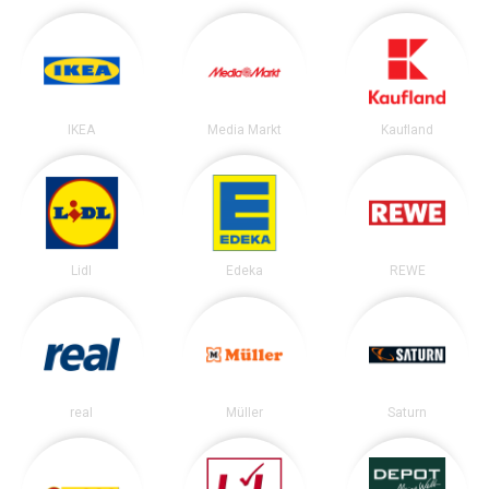
IKEA
Media Markt
Kaufland
Lidl
Edeka
REWE
real
Müller
Saturn