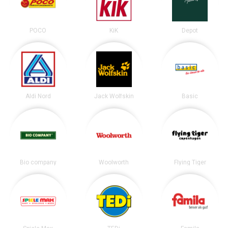
POCO
KiK
Depot
Aldi Nord
Jack Wolfskin
Basic
Bio company
Woolworth
Flying Tiger