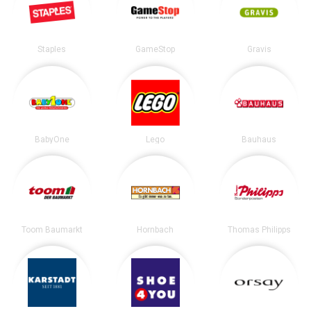
Staples
GameStop
Gravis
BabyOne
Lego
Bauhaus
Toom Baumarkt
Hornbach
Thomas Philipps