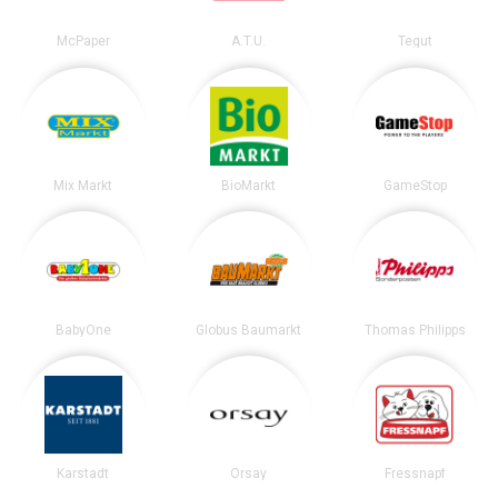
McPaper
A.T.U.
Tegut
Mix Markt
BioMarkt
GameStop
BabyOne
Globus Baumarkt
Thomas Philipps
Karstadt
Orsay
Fressnapf