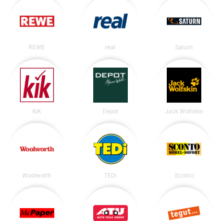
REWE
real
Saturn
KiK
Depot
Jack Wolfskin
Woolworth
TEDi
Sconto