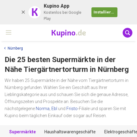
Kupino App
K
Installieren
Kostenlos bei Google
Play
Kupino
.de
Nürnberg
Die 25 besten Supermärkte in der
Nähe
Tiergärtnertorturm
in Nürnberg
Wir haben 25 Supermärkte in der Nähe vom Tiergärtnertorturm in
Nürnberg gefunden. Wählen Sie ein Geschäft aus Ihrer
Lieblingskategorie aus und schauen Sie sich die genaue Adresse,
Öffnungszeiten und Prospekte an. Besuchen Sie die
nächstgelegene
Norma
,
Ebl
und
Fristo
-Filiale und sparen Sie mit
Kupino beim täglichen Einkauf oder sogar auf Reisen.
Supermärkte
Haushaltswarengeschäfte
Elektrogeschäft