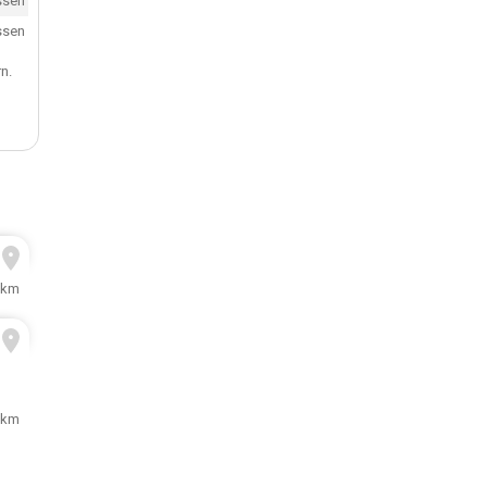
ssen
ssen
n.
 km
 km