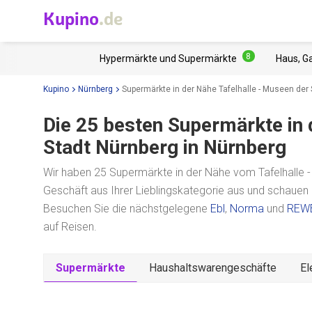
Kupino
.de
8
Hypermärkte und Supermärkte
Haus, G
Kupino
Nürnberg
Supermärkte in der Nähe Tafelhalle - Museen der
Die 25 besten Supermärkte in
Stadt Nürnberg
in Nürnberg
Wir haben 25 Supermärkte in der Nähe vom Tafelhalle -
Geschäft aus Ihrer Lieblingskategorie aus und schauen
Besuchen Sie die nächstgelegene
Ebl
,
Norma
und
REW
auf Reisen.
Supermärkte
Haushaltswarengeschäfte
El