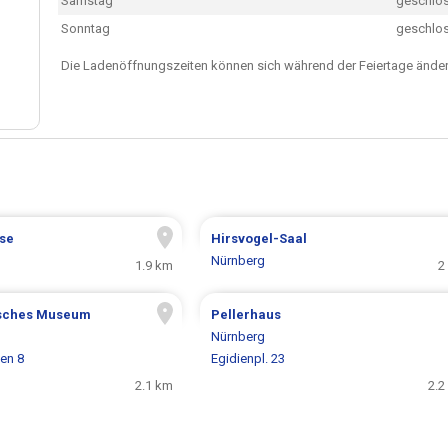
Samstag
geschlo
Sonntag
geschlo
Die Ladenöffnungszeiten können sich während der Feiertage änder
se
Hirsvogel-Saal
Nürnberg
1.9 km
2
isches Museum
Pellerhaus
Nürnberg
en 8
Egidienpl. 23
2.1 km
2.2