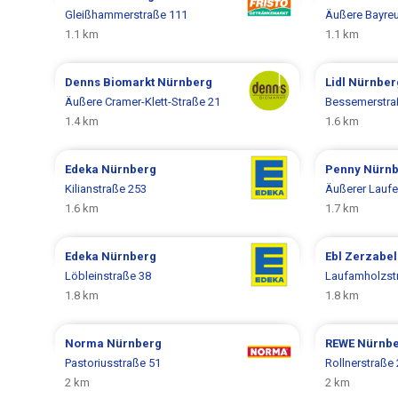
Gleißhammerstraße 111
Äußere Bayreut
1.1 km
1.1 km
Denns Biomarkt
Nürnberg
Lidl
Nürnber
Äußere Cramer-Klett-Straße 21
Bessemerstra
1.4 km
1.6 km
Edeka
Nürnberg
Penny
Nürnb
Kilianstraße 253
Äußerer Laufer
1.6 km
1.7 km
Edeka
Nürnberg
Ebl
Zerzabel
Löbleinstraße 38
Laufamholzst
1.8 km
1.8 km
Norma
Nürnberg
REWE
Nürnb
Pastoriusstraße 51
Rollnerstraße
2 km
2 km