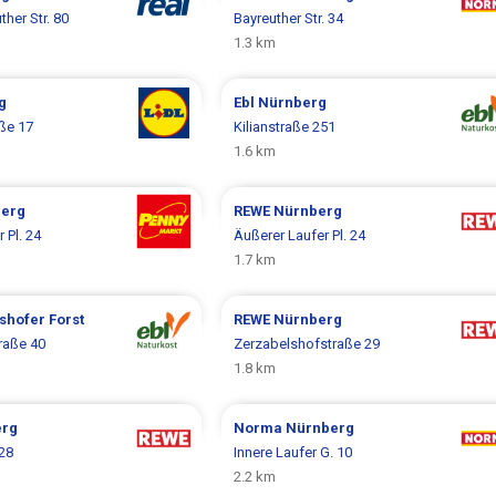
her Str. 80
Bayreuther Str. 34
1.3 km
g
Ebl
Nürnberg
ße 17
Kilianstraße 251
1.6 km
erg
REWE
Nürnberg
 Pl. 24
Äußerer Laufer Pl. 24
1.7 km
shofer Forst
REWE
Nürnberg
raße 40
Zerzabelshofstraße 29
1.8 km
erg
Norma
Nürnberg
 28
Innere Laufer G. 10
2.2 km