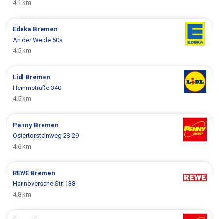
4.1 km
Edeka
Bremen
An der Weide 50a
4.5 km
Lidl
Bremen
Hemmstraße 340
4.5 km
Penny
Bremen
Ostertorsteinweg 28-29
4.6 km
REWE
Bremen
Hannoversche Str. 138
4.8 km