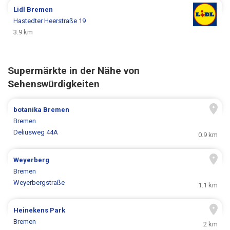
Lidl
Bremen
Hastedter Heerstraße 19
3.9 km
Supermärkte in der Nähe von
Sehenswürdigkeiten
botanika Bremen
Bremen
Deliusweg 44A
0.9 km
Weyerberg
Bremen
Weyerbergstraße
1.1 km
Heinekens Park
Bremen
2 km