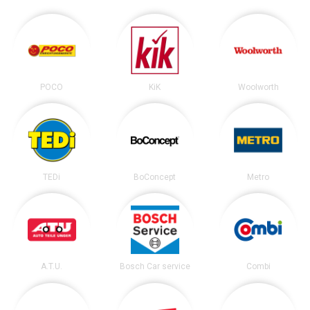
POCO
KiK
Woolworth
TEDi
BoConcept
Metro
A.T.U.
Bosch Car service
Combi