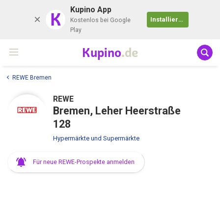
Kupino App
K
Installieren
Kostenlos bei Google
Play
Kupino
.de
REWE Bremen
REWE
Bremen, Leher Heerstraße
128
Hypermärkte und Supermärkte
Für neue REWE-Prospekte anmelden