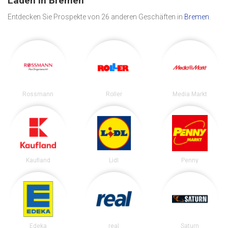
Läden in Bremen
Entdecken Sie Prospekte von 26 anderen Geschäften in
Bremen
.
Rossmann
Roller
Media Markt
Kaufland
Lidl
Penny
Edeka
real
Saturn