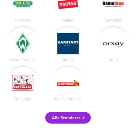
Mix Markt
Staples
GameStop
Werder Bremen
Karstadt
Orsay
Fressnapf
Das Futterhaus
Alle Standorte