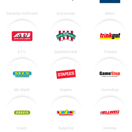
Getränke Hoffmann
BoConcept
Metro
A.T.U.
Superbiomarkt
Trinkgut
Mix Markt
Staples
GameStop
Gravis
BabyOne
Hellweg