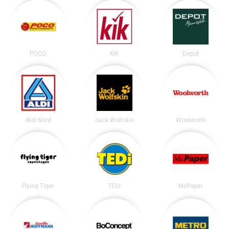
POCO
KiK
Depot
Aldi Nord
Jack Wolfskin
Woolworth
Flying Tiger
TEDi
McPaper