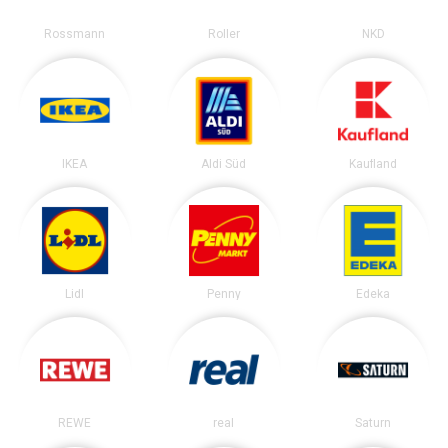
Rossmann
Roller
NKD
IKEA
Aldi Süd
Kaufland
Lidl
Penny
Edeka
REWE
real
Saturn