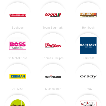
Bauhaus
Toom Baumarkt
Hornbach
SB Möbel Boss
Thomas Philipps
Karstadt
ZEEMAN
Multipolster
Orsay