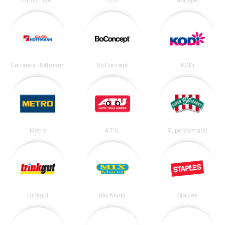
Flying Tiger
TEDi
McPaper
Getränke Hoffmann
BoConcept
KODi
Metro
A.T.U.
Superbiomarkt
Trinkgut
Mix Markt
Staples