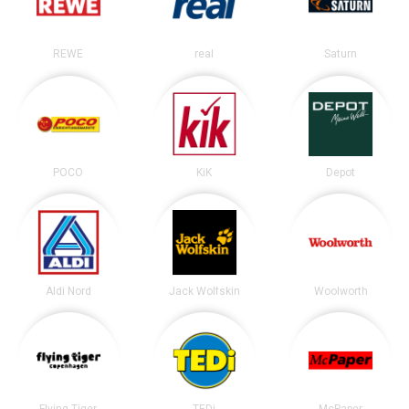
REWE
real
Saturn
POCO
KiK
Depot
Aldi Nord
Jack Wolfskin
Woolworth