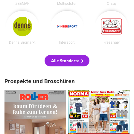
ZEEMAN
Multipolster
Orsay
Denns Biomarkt
Intersport
Fressnapf
Alle Standorte
Prospekte und Broschüren