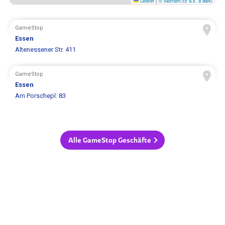
Leaflet
|
© Seznam.cz a.s. a další
GameStop
Essen
Altenessener Str. 411
GameStop
Essen
Am Porschepl. 83
Alle GameStop Geschäfte