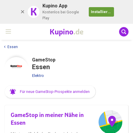
Kupino App
K
Installieren
Kostenlos bei Google
Play
Kupino
.de
Essen
GameStop
Essen
Elektro
Für neue GameStop-Prospekte anmelden
GameStop in meiner Nähe in
Essen