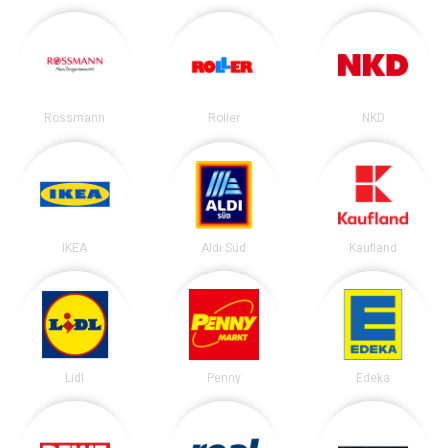
Rossmann
Roller
NKD
IKEA
Aldi Süd
Kaufland
Lidl
Penny
Edeka