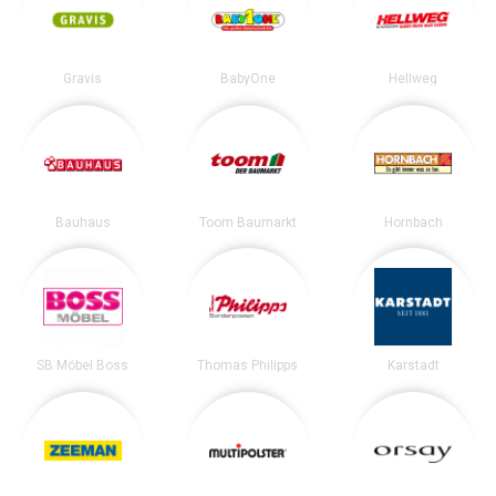
Gravis
BabyOne
Hellweg
Bauhaus
Toom Baumarkt
Hornbach
SB Möbel Boss
Thomas Philipps
Karstadt