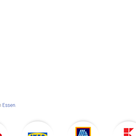
in
Essen
.