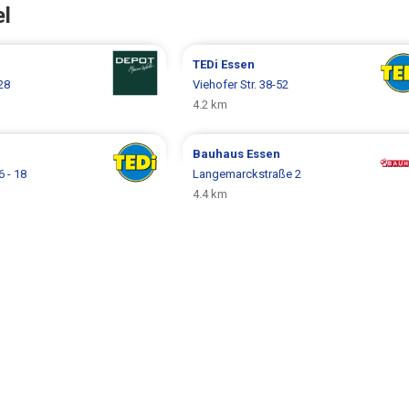
el
TEDi
Essen
 28
Viehofer Str. 38-52
4.2 km
Bauhaus
Essen
 - 18
Langemarckstraße 2
4.4 km