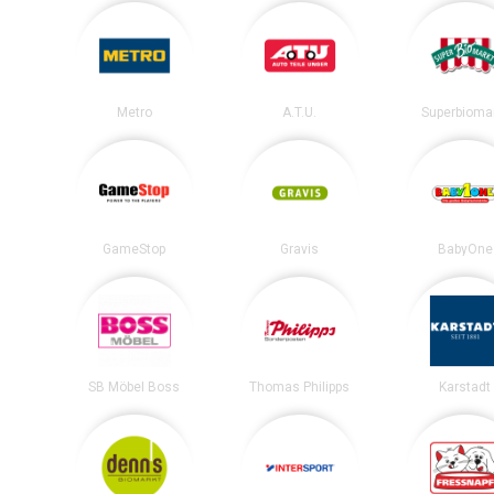
Metro
A.T.U.
Superbioma
GameStop
Gravis
BabyOne
SB Möbel Boss
Thomas Philipps
Karstadt