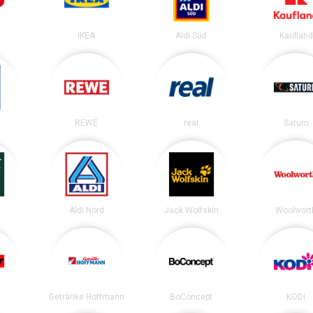
IKEA
Aldi Süd
Kaufland
REWE
real
Saturn
Aldi Nord
Jack Wolfskin
Woolwort
Getränke Hoffmann
BoConcept
KODi