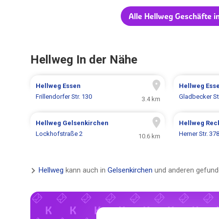
Alle Hellweg Geschäfte i
Hellweg In der Nähe
Hellweg
Essen
Hellweg
Ess
Frillendorfer Str. 130
Gladbecker St
3.4 km
Hellweg
Gelsenkirchen
Hellweg
Rec
Lockhofstraße 2
Herner Str. 37
10.6 km
Hellweg
kann auch in
Gelsenkirchen
und anderen gefund