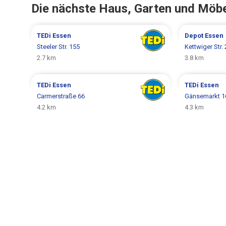
Die nächste Haus, Garten und Möb
TEDi
Essen
Depot
Essen
Steeler Str. 155
Kettwiger Str.
2.7 km
3.8 km
TEDi
Essen
TEDi
Essen
Carmerstraße 66
Gänsemarkt 16
4.2 km
4.3 km