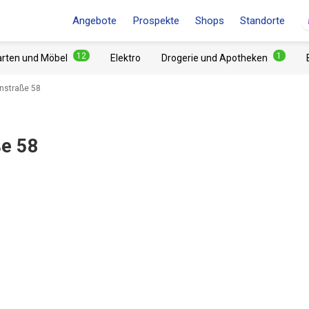
Angebote
Prospekte
Shops
Standorte
12
1
arten und Möbel
Elektro
Drogerie und Apotheken
nstraße 58
ße 58