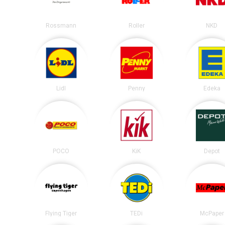
Rossmann
Roller
NKD
Lidl
Penny
Edeka
POCO
KiK
Depot
Flying Tiger
TEDi
McPaper