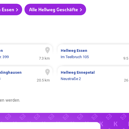
n Essen
Alle Hellweg Geschäfte
en
Hellweg
Essen
r. 399
Im Teelbruch 105
7.3 km
9.5
klinghausen
Hellweg
Ennepetal
8
Neustraße 2
20.5 km
26
en werden.