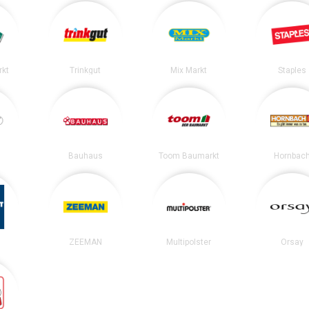
rkt
Trinkgut
Mix Markt
Staples
Bauhaus
Toom Baumarkt
Hornbac
ZEEMAN
Multipolster
Orsay