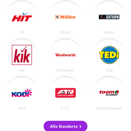
Hit
Müller
Saturn
KiK
Woolworth
TEDi
KODi
A.T.U.
Toom Baumarkt
Alle Standorte