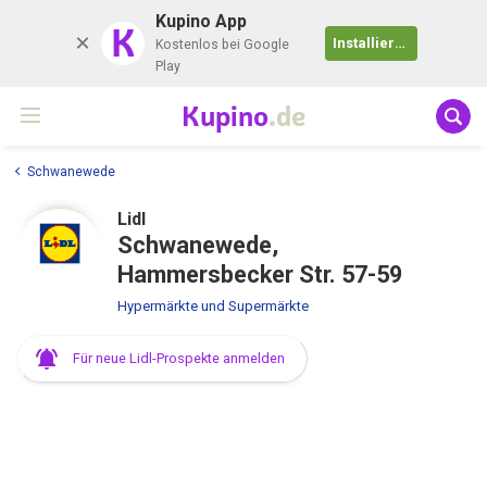
Kupino App
K
Installieren
Kostenlos bei Google
Play
Kupino
.de
Schwanewede
Lidl
Schwanewede,
Hammersbecker Str. 57-59
Hypermärkte und Supermärkte
Für neue Lidl-Prospekte anmelden