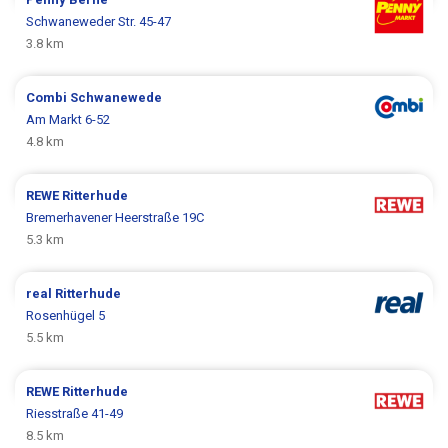
Schwaneweder Str. 45-47
3.8 km
Combi
Schwanewede
Am Markt 6-52
4.8 km
REWE
Ritterhude
Bremerhavener Heerstraße 19C
5.3 km
real
Ritterhude
Rosenhügel 5
5.5 km
REWE
Ritterhude
Riesstraße 41-49
8.5 km