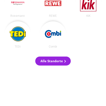
Rossmann
REWE
KiK
TEDi
Combi
Alle Standorte