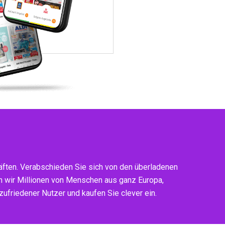
ften. Verabschieden Sie sich von den überladenen
n wir Millionen von Menschen aus ganz Europa,
ufriedener Nutzer und kaufen Sie clever ein.