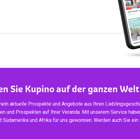
en Sie Kupino auf der ganzen Welt
eln aktuelle Prospekte und Angebote aus Ihren Lieblingsgeschä
ten und Prospekten auf Ihrer Veranda. Mit unserem Service habe
d Südamerika und Afrika für uns gewonnen. Werden auch Sie ein z