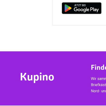
Find
Kupino
Wir samm
Briefkäs
Nord- un