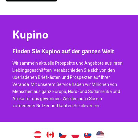
Kupino
Finden Sie Kupino auf der ganzen Welt
Wir sammeln aktuelle Prospekte und Angebote aus Ihren
Lieblingsgeschäften. Verabschieden Sie sich von den
überladenen Briefkästen und Prospekten auf Ihrer
Veranda. Mit unserem Service haben wir Millionen von
Menschen aus ganz Europa, Nord- und Südamerika und
Afrika für uns gewonnen. Werden auch Sie ein
zufriedener Nutzer und kaufen Sie clever ein.