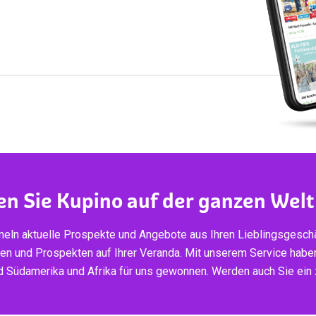
en Sie Kupino auf der ganzen Welt
eln aktuelle Prospekte und Angebote aus Ihren Lieblingsgeschä
ten und Prospekten auf Ihrer Veranda. Mit unserem Service habe
d Südamerika und Afrika für uns gewonnen. Werden auch Sie ein z