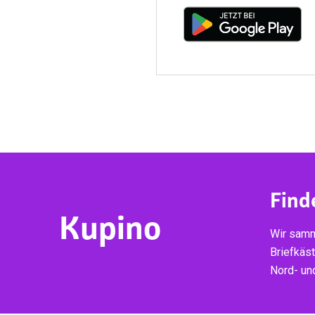
Find
Kupino
Wir samm
Briefkäs
Nord- un