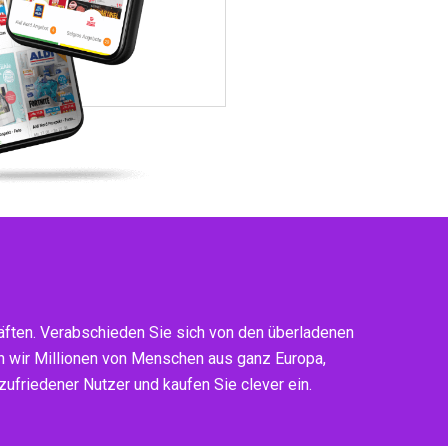
ften. Verabschieden Sie sich von den überladenen
n wir Millionen von Menschen aus ganz Europa,
ufriedener Nutzer und kaufen Sie clever ein.