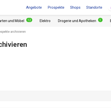
Angebote
Prospekte
Shops
Standorte
12
1
arten und Möbel
Elektro
Drogerie und Apotheken
ospekte archivieren
chivieren