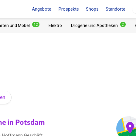
Angebote
Prospekte
Shops
Standorte
12
2
arten und Möbel
Elektro
Drogerie und Apotheken
den
he in Potsdam
ke Hoffmann Geschäft.