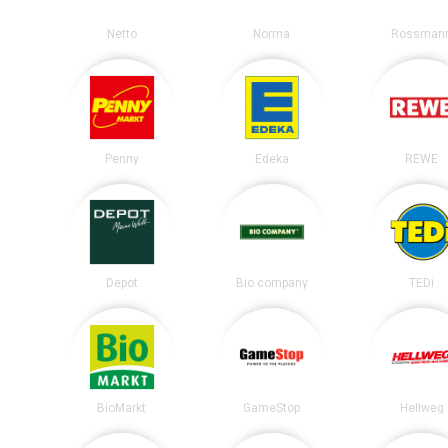
Netto
Norma
Rossman
Penny
Edeka
REWE
Depot
Bio company
TEDi
BioMarkt
GameStop
Hellweg