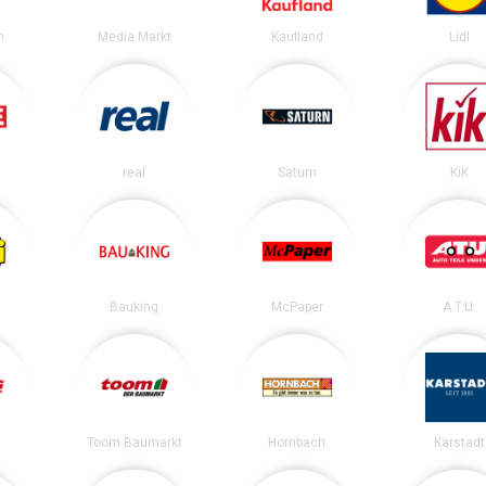
n
Media Markt
Kaufland
Lidl
real
Saturn
KiK
Bauking
McPaper
A.T.U.
Toom Baumarkt
Hornbach
Karstadt