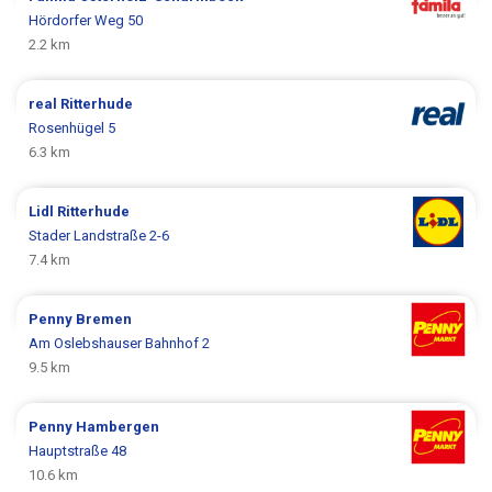
Hördorfer Weg 50
2.2 km
real
Ritterhude
Rosenhügel 5
6.3 km
Lidl
Ritterhude
Stader Landstraße 2-6
7.4 km
Penny
Bremen
Am Oslebshauser Bahnhof 2
9.5 km
Penny
Hambergen
Hauptstraße 48
10.6 km