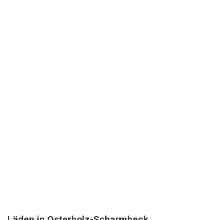
Läden in Osterholz-Scharmbeck