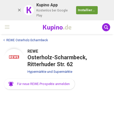
Kupino App
K
Installieren
Kostenlos bei Google
Play
Kupino
.de
REWE Osterholz-Scharmbeck
REWE
Osterholz-Scharmbeck,
Ritterhuder Str. 62
Hypermärkte und Supermärkte
Für neue REWE-Prospekte anmelden