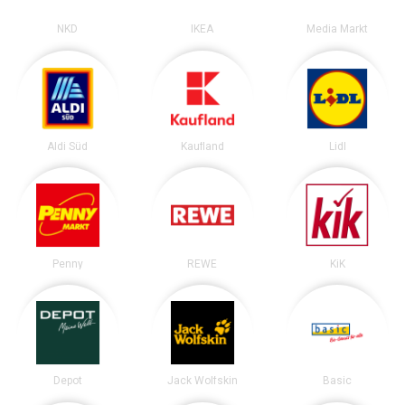
NKD
IKEA
Media Markt
Aldi Süd
Kaufland
Lidl
Penny
REWE
KiK
Depot
Jack Wolfskin
Basic