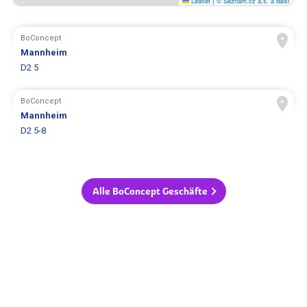
Leaflet
|
© Seznam.cz a.s. a další
BoConcept
Mannheim
D2 5
BoConcept
Mannheim
D2 5-8
Alle BoConcept Geschäfte