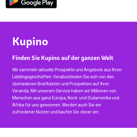
Kupino
Finden Sie Kupino auf der ganzen Welt
Wir sammeln aktuelle Prospekte und Angebote aus Ihren
Lieblingsgeschäften. Verabschieden Sie sich von den
überladenen Briefkästen und Prospekten auf Ihrer
Veranda. Mit unserem Service haben wir Millionen von
Menschen aus ganz Europa, Nord- und Südamerika und
Afrika für uns gewonnen. Werden auch Sie ein
zufriedener Nutzer und kaufen Sie clever ein.