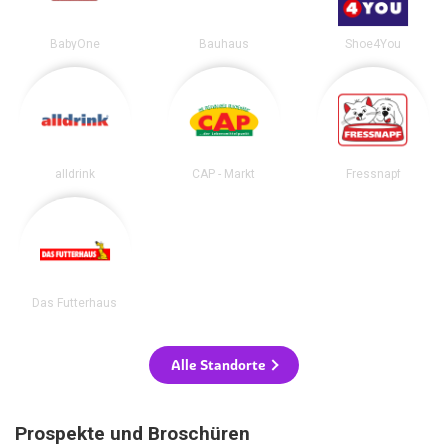
BabyOne
Bauhaus
Shoe4You
alldrink
CAP - Markt
Fressnapf
Das Futterhaus
Alle Standorte
Prospekte und Broschüren