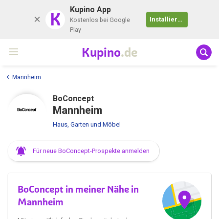
Kupino App
K
Installieren
Kostenlos bei Google
Play
Kupino
.de
Mannheim
BoConcept
Mannheim
Haus, Garten und Möbel
Für neue BoConcept-Prospekte anmelden
BoConcept in meiner Nähe in
Mannheim