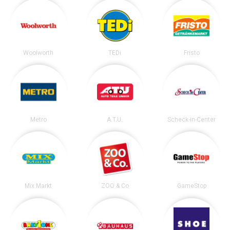
Woolworth
TEDi
Fristo
Metro
A.T.U.
Scheck-in-Center
Mix Markt
ZOO & Co
GameStop