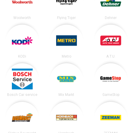
Woolworth
Flying Tiger
Dehner
KODi
Metro
A.T.U.
Bosch Car service
Mix Markt
GameStop