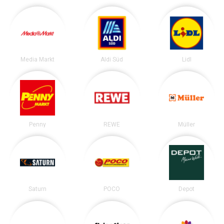
Media Markt
Aldi Süd
Lidl
Penny
REWE
Müller
Saturn
POCO
Depot