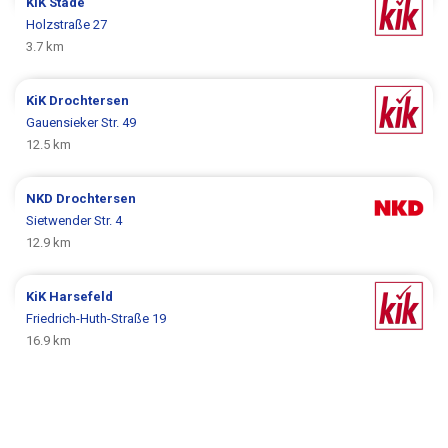
KiK
Stade
Holzstraße 27
3.7 km
KiK
Drochtersen
Gauensieker Str. 49
12.5 km
NKD
Drochtersen
Sietwender Str. 4
12.9 km
KiK
Harsefeld
Friedrich-Huth-Straße 19
16.9 km