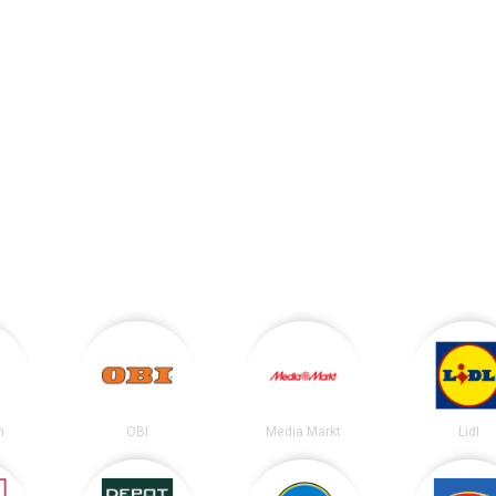
n
OBI
Media Markt
Lidl