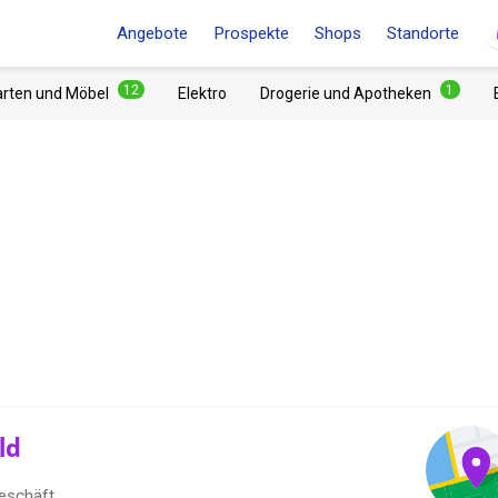
Angebote
Prospekte
Shops
Standorte
12
1
arten und Möbel
Elektro
Drogerie und Apotheken
ld
eschäft.