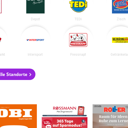
Depot
TEDi
Zisch
rkt
Intersport
Fressnapf
Getränkel
lle Standorte