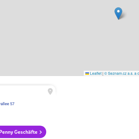
Leaflet
|
© Seznam.cz a.s. a d
llee 57
 Penny Geschäfte