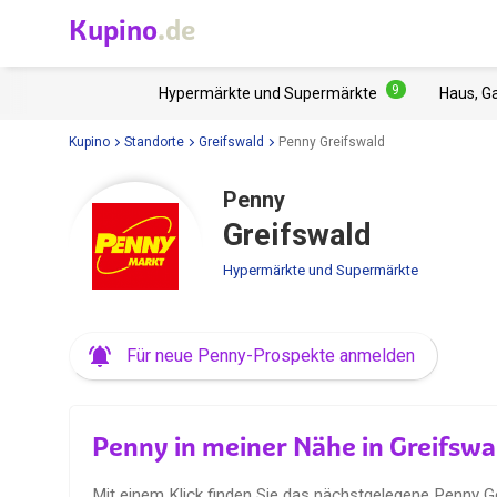
Kupino
.de
9
Hypermärkte und Supermärkte
Haus, G
Kupino
Standorte
Greifswald
Penny Greifswald
Penny
Greifswald
Hypermärkte und Supermärkte
Für neue Penny-Prospekte anmelden
Penny in meiner Nähe in Greifswa
Mit einem Klick finden Sie das nächstgelegene Penny G