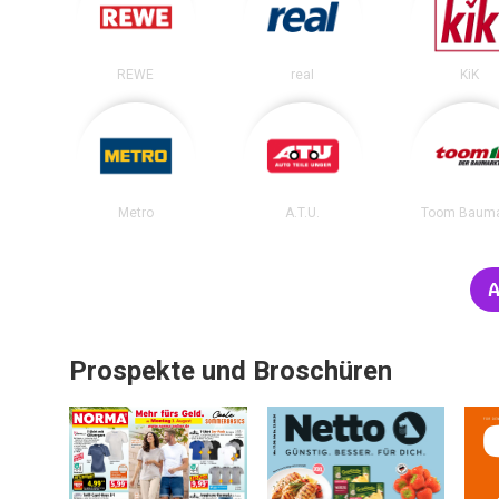
REWE
real
KiK
Metro
A.T.U.
Toom Bauma
A
Prospekte und Broschüren