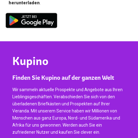
herunterladen
.
Kupino
Finden Sie Kupino auf der ganzen Welt
Wir sammeln aktuelle Prospekte und Angebote aus Ihren
Lieblingsgeschäften. Verabschieden Sie sich von den
überladenen Briefkästen und Prospekten auf Ihrer
Veranda. Mit unserem Service haben wir Millionen von
Menschen aus ganz Europa, Nord- und Südamerika und
Afrika für uns gewonnen. Werden auch Sie ein
zufriedener Nutzer und kaufen Sie clever ein.