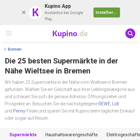
Kupino App
K
Installieren
Kostenlos bei Google
Play
Kupino
.de
Bremen
Die 25 besten Supermärkte in der
Nähe
Wieltsee
in Bremen
Wir haben 25 Supermärkte in der Nähe vom Wieltsee in Bremen
gefunden. Wählen Sie ein Geschäft aus Ihrer Lieblingskategorie aus
und schauen Sie sich die genaue Adresse, Öffnungszeiten und
Prospekte an. Besuchen Sie die nächstgelegene
REWE
,
Lidl
und
Penny
-Filiale und sparen Sie mit Kupino beim täglichen Einkauf
oder sogar auf Reisen.
Supermärkte
Haushaltswarengeschäfte
Elektrogeschäft