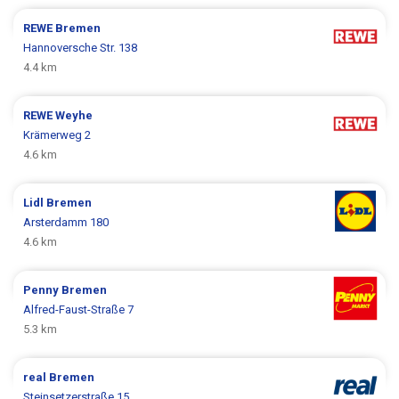
REWE
Bremen
Hannoversche Str. 138
4.4 km
REWE
Weyhe
Krämerweg 2
4.6 km
Lidl
Bremen
Arsterdamm 180
4.6 km
Penny
Bremen
Alfred-Faust-Straße 7
5.3 km
real
Bremen
Steinsetzerstraße 15