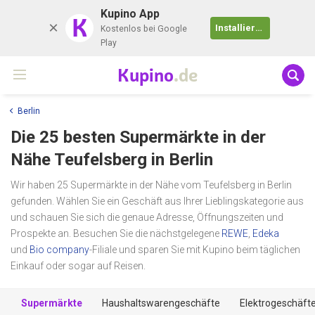
Kupino App
K
Installieren
Kostenlos bei Google
Play
Kupino
.de
Berlin
Die 25 besten Supermärkte in der
Nähe
Teufelsberg
in Berlin
Wir haben 25 Supermärkte in der Nähe vom Teufelsberg in Berlin
gefunden. Wählen Sie ein Geschäft aus Ihrer Lieblingskategorie aus
und schauen Sie sich die genaue Adresse, Öffnungszeiten und
Prospekte an. Besuchen Sie die nächstgelegene
REWE
,
Edeka
und
Bio company
-Filiale und sparen Sie mit Kupino beim täglichen
Einkauf oder sogar auf Reisen.
Supermärkte
Haushaltswarengeschäfte
Elektrogeschäft