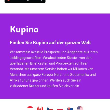
Kupino
Finden Sie Kupino auf der ganzen Welt
Wir sammeln aktuelle Prospekte und Angebote aus Ihren
Lieblingsgeschäften. Verabschieden Sie sich von den
überladenen Briefkästen und Prospekten auf Ihrer
Veranda. Mit unserem Service haben wir Millionen von
Menschen aus ganz Europa, Nord- und Südamerika und
Afrika für uns gewonnen. Werden auch Sie ein
zufriedener Nutzer und kaufen Sie clever ein.