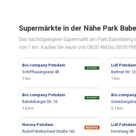
Supermärkte in der Nähe Park Babe
Das nächstgelegene Supermarkt am Park Babelsberg i
von 1 km. Kaufen Sie heute von 08:00 AM bis 08:00 PM 
Bio company
Potsdam
Lidl
Potsdam
Schiffbauergasse 4B
Berliner Str. 1
1 km
1 km
Bio company
Potsdam
Bio compan
Babelsberger Str. 16
Gutenbergstr
1.6 km
2.1 km
Norma
Potsdam
Lidl
Potsdam
Rudolf-Breitscheid-Straße 162
Horstweg 98