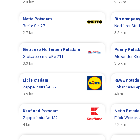
2.3 km
2.5 km
Netto
Potsdam
Bio compan
Breite Str. 27
Nedlitzer Str. 
2.7 km
3.2 km
Getränke Hoffmann
Potsdam
Penny
Pots
Großbeerenstraße 211
Alexander-Kle
3.3 km
3.5 km
Lidl
Potsdam
REWE
Potsd
Zeppelinstraße 56
Johannes-Kepl
3.9 km
4 km
Kaufland
Potsdam
Netto
Potsd
Zeppelinstraße 132
Erich-Weinert
4 km
4.2 km