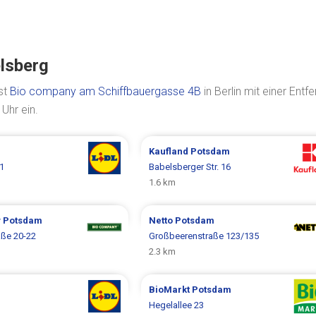
lsberg
st
Bio company am Schiffbauergasse 4B
in Berlin mit einer Entf
Uhr ein.
Kaufland
Potsdam
21
Babelsberger Str. 16
1.6 km
y
Potsdam
Netto
Potsdam
aße 20-22
Großbeerenstraße 123/135
2.3 km
BioMarkt
Potsdam
Hegelallee 23