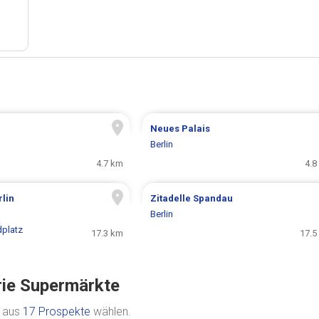
Neues Palais
Berlin
4.7 km
4.8
lin
Zitadelle Spandau
Berlin
platz
17.3 km
17.5
rie Supermärkte
e aus
17 Prospekte
wählen.