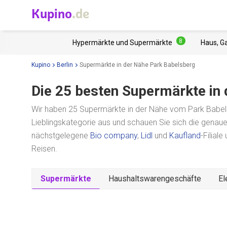
Kupino
.de
8
Hypermärkte und Supermärkte
Haus, G
Kupino
Berlin
Supermärkte in der Nähe Park Babelsberg
Die 25 besten Supermärkte in
Wir haben 25 Supermärkte in der Nähe vom Park Babelsb
Lieblingskategorie aus und schauen Sie sich die genau
nächstgelegene
Bio company
,
Lidl
und
Kaufland
-Filial
Reisen.
Supermärkte
Haushaltswarengeschäfte
El