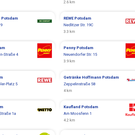
2.6 km
y
Potsdam
REWE
Potsdam
19
Nedlitzer Str. 19C
3.3 km
dam
Penny
Potsdam
in-Straße 4
Neuendorfer Str. 15
3.9 km
am
Getränke Hoffmann
Potsdam
er-Platz 5
Zeppelinstraße 58
4 km
am
Kaufland
Potsdam
-Straße 1a
Am Moosfenn 1
4.2 km