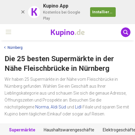
Kupino App
K
Installieren
Kostenlos bei Google
Play
Kupino
.de
Nürnberg
Die 25 besten Supermärkte in der
Nähe
Fleischbrücke
in Nürnberg
Wir haben 25 Supermärkte in der Nähe vom Fleischbrücke in
Nürnberg gefunden. Wählen Sie ein Geschäft aus Ihrer
Lieblingskategorie aus und schauen Sie sich die genaue Adresse,
Öffnungszeiten und Prospekte an. Besuchen Sie die
nächstgelegene
Norma
,
Aldi Süd
und
Lidl
-Filiale und sparen Sie mit
Kupino beim täglichen Einkauf oder sogar auf Reisen.
Supermärkte
Haushaltswarengeschäfte
Elektrogeschäft