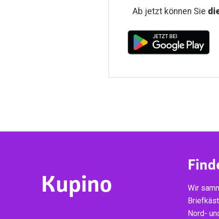
Ab jetzt können Sie
di
Find
Kupino
Wir samm
Briefkäs
Nord- un