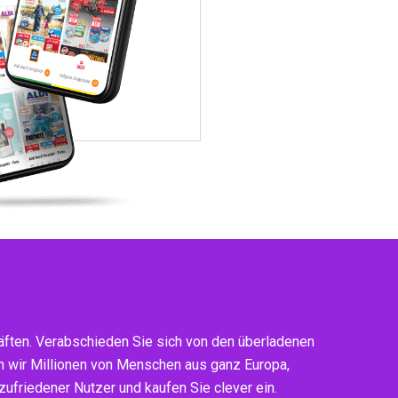
ften. Verabschieden Sie sich von den überladenen
n wir Millionen von Menschen aus ganz Europa,
ufriedener Nutzer und kaufen Sie clever ein.