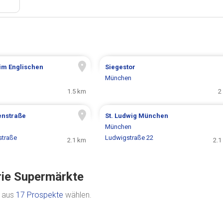
im Englischen
Siegestor
München
1.5 km
2
enstraße
St. Ludwig München
München
straße
Ludwigstraße 22
2.1 km
2.1
rie Supermärkte
e aus
17 Prospekte
wählen.