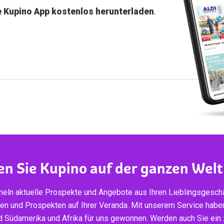
e Kupino App kostenlos herunterladen
.
en Sie Kupino auf der ganzen Welt
eln aktuelle Prospekte und Angebote aus Ihren Lieblingsgeschä
ten und Prospekten auf Ihrer Veranda. Mit unserem Service habe
d Südamerika und Afrika für uns gewonnen. Werden auch Sie ein z