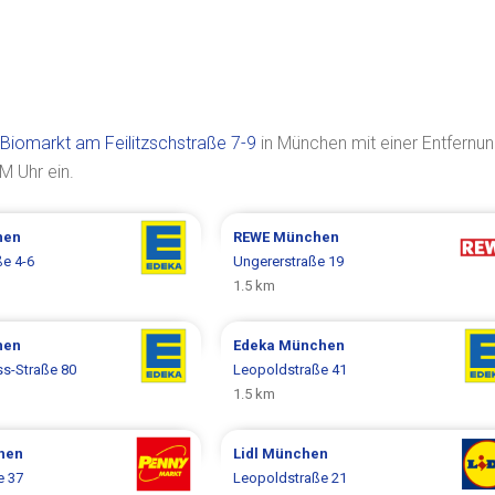
Biomarkt am Feilitzschstraße 7-9
in München mit einer Entfernu
M Uhr ein.
hen
REWE
München
ße 4-6
Ungererstraße 19
1.5 km
hen
Edeka
München
ss-Straße 80
Leopoldstraße 41
1.5 km
hen
Lidl
München
e 37
Leopoldstraße 21