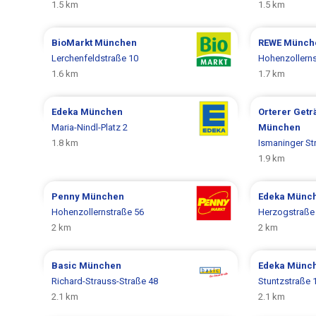
1.5 km
1.5 km
BioMarkt
München
REWE
Münch
Lerchenfeldstraße 10
Hohenzollerns
1.6 km
1.7 km
Edeka
München
Orterer Get
Maria-Nindl-Platz 2
München
1.8 km
Ismaninger Str
1.9 km
Penny
München
Edeka
Münc
Hohenzollernstraße 56
Herzogstraße
2 km
2 km
Basic
München
Edeka
Münc
Richard-Strauss-Straße 48
Stuntzstraße 
2.1 km
2.1 km