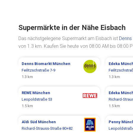
Supermärkte in der Nähe Eisbach
Das nächstgelegene Supermarkt am Eisbach ist
Denns 
von 1.3 km. Kaufen Sie heute von 08:00 AM bis 08:00 P
Denns Biomarkt
München
Edeka
Münc
Feilitzschstraße 7-9
Feilitzschstra
1.3 km
1.3 km
REWE
München
Edeka
Münc
Leopoldstraße 53
Richard-Strau
1.5 km
1.5 km
Aldi Süd
München
Penny
Münc
Richard-Strauss-Straße 80+82
Leopoldstraß