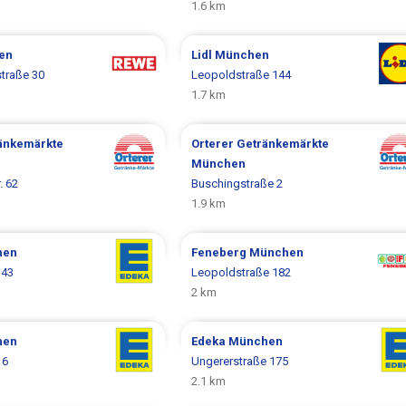
1.6 km
en
Lidl
München
traße 30
Leopoldstraße 144
1.7 km
ränkemärkte
Orterer Getränkemärkte
München
. 62
Buschingstraße 2
1.9 km
hen
Feneberg
München
 43
Leopoldstraße 182
2 km
hen
Edeka
München
16
Ungererstraße 175
2.1 km