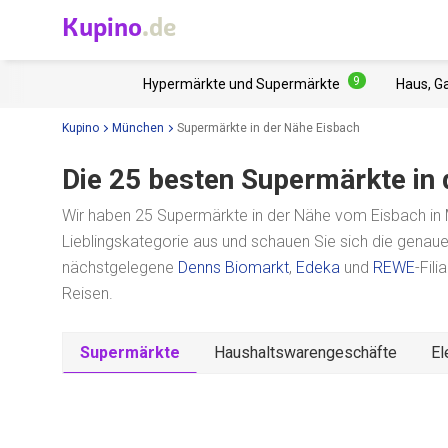
Kupino
.de
9
Hypermärkte und Supermärkte
Haus, G
Kupino
München
Supermärkte in der Nähe Eisbach
Die 25 besten Supermärkte in
Wir haben 25 Supermärkte in der Nähe vom Eisbach in 
Lieblingskategorie aus und schauen Sie sich die genau
nächstgelegene
Denns Biomarkt
,
Edeka
und
REWE
-Fil
Reisen.
Supermärkte
Haushaltswarengeschäfte
El