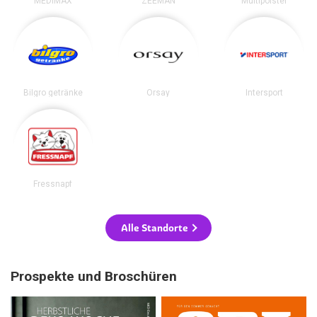
MEDIMAX
ZEEMAN
Multipolster
Bilgro getränke
Orsay
Intersport
Fressnapf
Alle Standorte
Prospekte und Broschüren