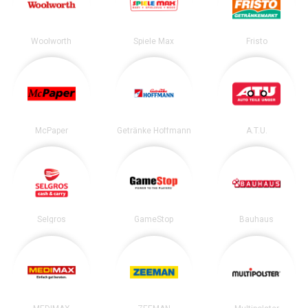
Woolworth
Spiele Max
Fristo
McPaper
Getränke Hoffmann
A.T.U.
Selgros
GameStop
Bauhaus