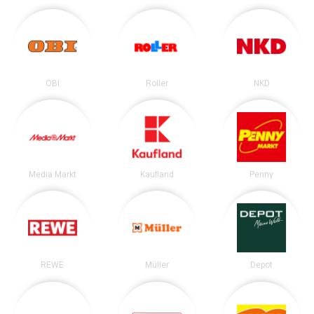
OBI
Roller
NKD
Media Markt
Kaufland
Penny
REWE
Müller
Depot