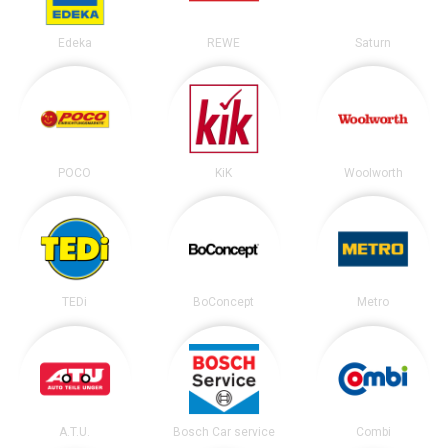
Edeka
REWE
Saturn
POCO
KiK
Woolworth
TEDi
BoConcept
Metro
A.T.U.
Bosch Car service
Combi