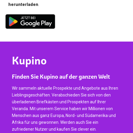
herunterladen
.
Kupino
Finden Sie Kupino auf der ganzen Welt
Wir sammeln aktuelle Prospekte und Angebote aus Ihren
Lieblingsgeschäften. Verabschieden Sie sich von den
überladenen Briefkästen und Prospekten auf Ihrer
Veranda. Mit unserem Service haben wir Millionen von
Menschen aus ganz Europa, Nord- und Südamerika und
Afrika für uns gewonnen. Werden auch Sie ein
zufriedener Nutzer und kaufen Sie clever ein.