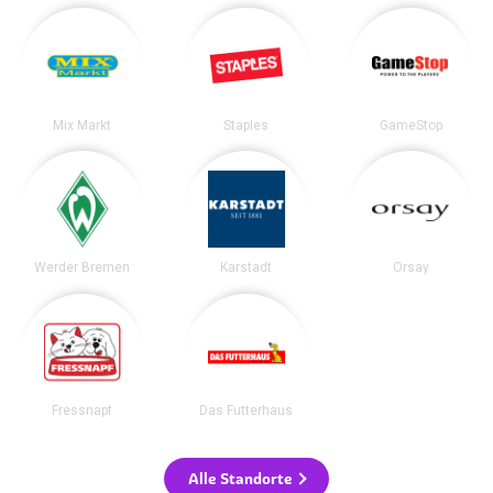
Mix Markt
Staples
GameStop
Werder Bremen
Karstadt
Orsay
Fressnapf
Das Futterhaus
Alle Standorte