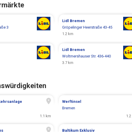
rmärkte
Lidl
Bremen
aße 3
Gröpelinger Heerstraße 43-45
1.2 km
Lidl
Bremen
Woltmershauser Str. 436-440
3.7 km
nswürdigkeiten
kehrsanlage
Werftinsel
Bremen
1.1 km
1.2
ns
Baltikum Exklusiv