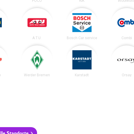
POCO
KiK
Woolwort
A.T.U.
Bosch Car service
Combi
p
Werder Bremen
Karstadt
Orsay
lle Standorte