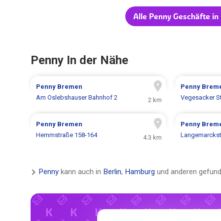
Alle Penny Geschäfte i
Penny In der Nähe
Penny
Bremen
Penny
Brem
Am Oslebshauser Bahnhof 2
Vegesacker St
2 km
Penny
Bremen
Penny
Brem
Hemmstraße 158-164
Langemarckst
4.3 km
Penny
kann auch in
Berlin
,
Hamburg
und anderen gefund