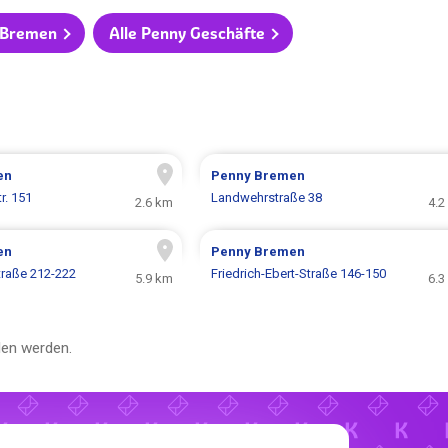
n Bremen
Alle Penny Geschäfte
en
Penny
Bremen
r. 151
Landwehrstraße 38
2.6 km
4.2
en
Penny
Bremen
raße 212-222
Friedrich-Ebert-Straße 146-150
5.9 km
6.3
en werden.