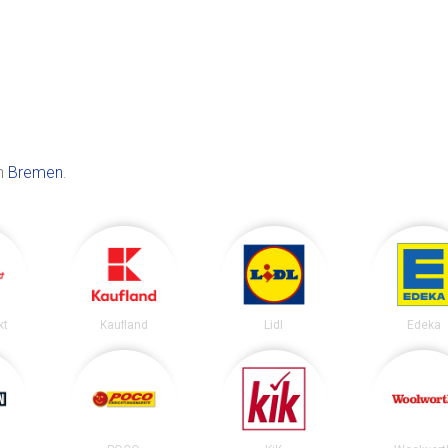
in
Bremen
.
kt
Kaufland
Lidl
Edeka