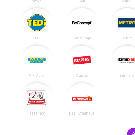
REWE
real
Saturn
TEDi
BoConcept
Metro
Mix Markt
Staples
GameSto
Fressnapf
Das Futterhaus
A