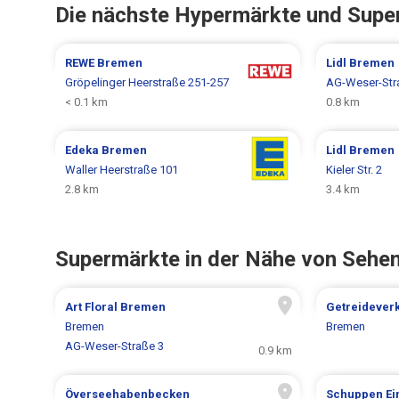
Die nächste Hypermärkte und Supe
REWE
Bremen
Lidl
Bremen
Gröpelinger Heerstraße 251-257
AG-Weser-Str
< 0.1 km
0.8 km
Edeka
Bremen
Lidl
Bremen
Waller Heerstraße 101
Kieler Str. 2
2.8 km
3.4 km
Supermärkte in der Nähe von Sehe
Art Floral Bremen
Getreidever
Bremen
Bremen
AG-Weser-Straße 3
0.9 km
Överseehabenbecken
Schuppen Ei