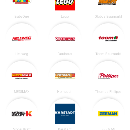
BabyOne
Lego
Globus Baumarkt
Hellweg
Bauhaus
Toom Baumarkt
MEDIMAX
Hornbach
Thomas Philipps
Möbel Kraft
Karstadt
ZEEMAN