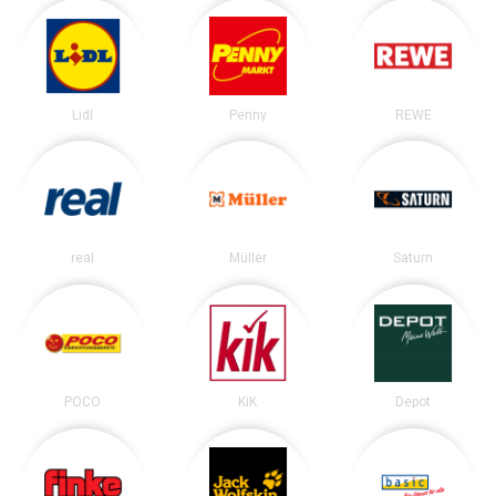
Lidl
Penny
REWE
real
Müller
Saturn
POCO
KiK
Depot