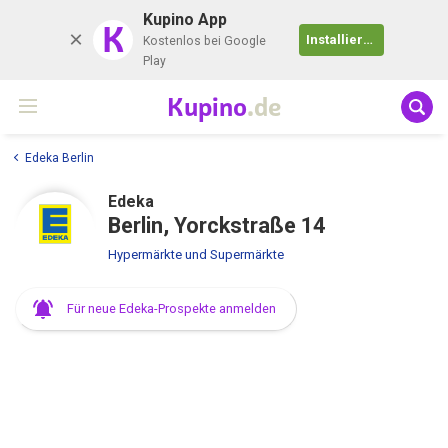
Kupino App
K
Installieren
Kostenlos bei Google
Play
Kupino
.de
Edeka Berlin
Edeka
Berlin, Yorckstraße 14
Hypermärkte und Supermärkte
Für neue Edeka-Prospekte anmelden