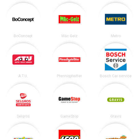
BoConcept
Mäc Geiz
Metro
A.T.U.
Pfennigpfeiffer
Bosch Car service
Selgros
GameStop
Gravis