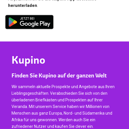
herunterladen
.
Kupino
Finden Sie Kupino auf der ganzen Welt
Wir sammeln aktuelle Prospekte und Angebote aus Ihren
Lieblingsgeschäften. Verabschieden Sie sich von den
überladenen Briefkästen und Prospekten auf Ihrer
Veranda. Mit unserem Service haben wir Millionen von
Menschen aus ganz Europa, Nord- und Südamerika und
Afrika für uns gewonnen. Werden auch Sie ein
zufriedener Nutzer und kaufen Sie clever ein.