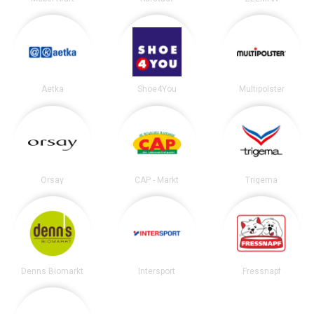
Aetka
Shoe4You
Multipolster
Orsay
CAP - Markt
Trigema
Denns Biomarkt
Intersport
Fressnapf