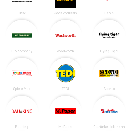
Finke
Jack Wolfskin
Basic
Bio company
Woolworth
Flying Tiger
Spiele Max
TEDi
Sconto
Bauking
McPaper
Getränke Hoffmann