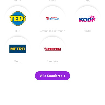
Penny
REWE
KiK
TEDi
Getränke Hoffmann
KODi
Metro
Bauhaus
Alle Standorte