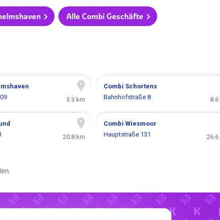
lhelmshaven
Alle Combi Geschäfte
lmshaven
Combi
Schortens
109
Bahnhofstraße 8
3.3 km
8.6
und
Combi
Wiesmoor
8
Hauptstraße 131
20.8 km
26.6
en.