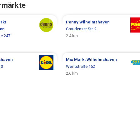
rmärkte
rkt
Penny
Wilhelmshaven
ven
Graudenzer Str. 2
ße 247
2.4 km
shaven
Mix Markt
Wilhelmshaven
13
Werftstraße 152
2.6 km