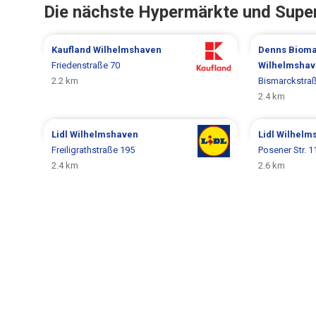
Die nächste Hypermärkte und Supe
Kaufland
Wilhelmshaven
Denns Bioma
Friedenstraße 70
Wilhelmsha
2.2 km
Bismarckstra
2.4 km
Lidl
Wilhelmshaven
Lidl
Wilhelm
Freiligrathstraße 195
Posener Str. 1
2.4 km
2.6 km