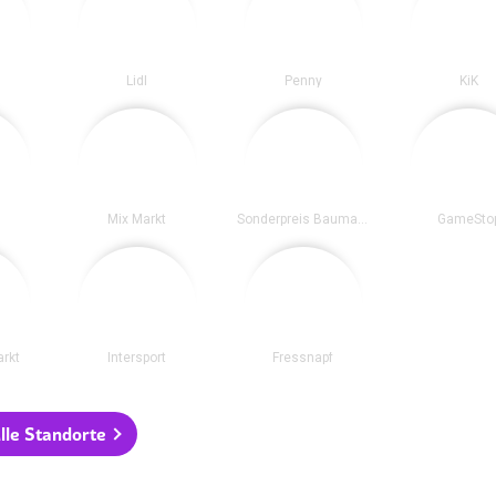
Lidl
Penny
KiK
Mix Markt
Sonderpreis Baumarkt
GameSto
rkt
Intersport
Fressnapf
lle Standorte