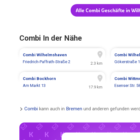
Alle Combi Geschäfte in Wi
Combi In der Nähe
Combi
Wilhelmshaven
Combi
Wilhe
Friedrich-Paffrath-Straße 2
Gökerstraße 
2.3 km
Combi
Bockhorn
Combi
Wittm
Am Markt 13
Esenser Str. 5
17.9 km
Combi
kann auch in
Bremen
und anderen gefunden werd