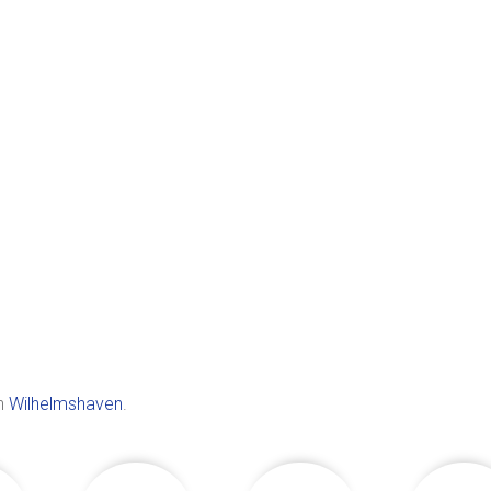
in
Wilhelmshaven
.