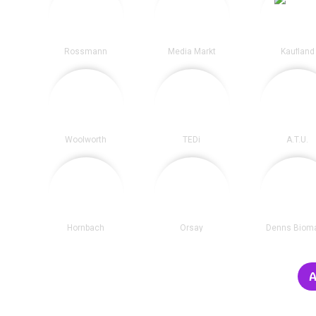
Rossmann
Media Markt
Kaufland
Woolworth
TEDi
A.T.U.
Hornbach
Orsay
Denns Bioma
A