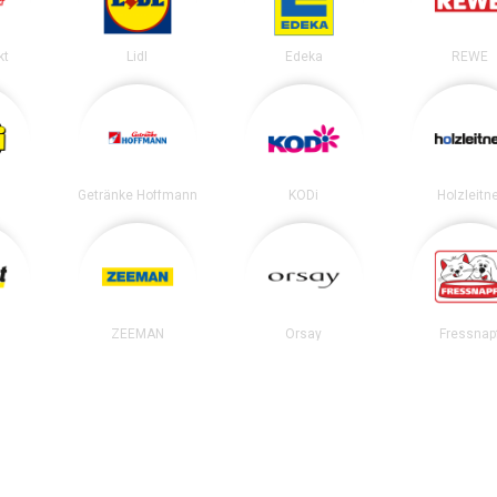
kt
Lidl
Edeka
REWE
Getränke Hoffmann
KODi
Holzleitn
ZEEMAN
Orsay
Fressnap