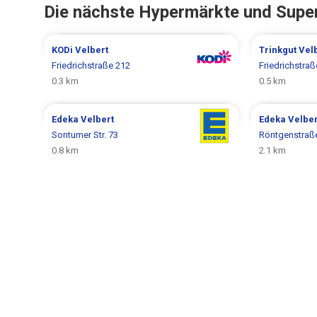
Die nächste Hypermärkte und Supe
KODi
Velbert
Trinkgut
Vel
Friedrichstraße 212
Friedrichstraß
0.3 km
0.5 km
Edeka
Velbert
Edeka
Velber
Sontumer Str. 73
Röntgenstraß
0.8 km
2.1 km