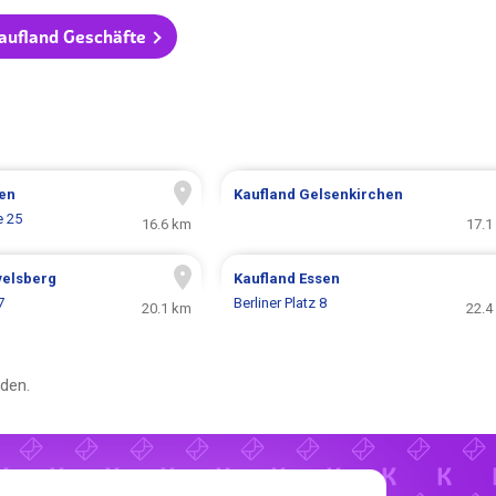
Kaufland Geschäfte
en
Kaufland
Gelsenkirchen
e 25
16.6 km
17.1
elsberg
Kaufland
Essen
7
Berliner Platz 8
20.1 km
22.4
den.