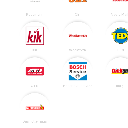
Rossmann
OBI
Media Mar
KiK
Woolworth
TEDi
A.T.U.
Bosch Car service
Trinkgut
Das Futterhaus