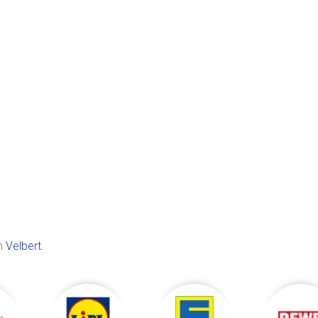
in
Velbert
.