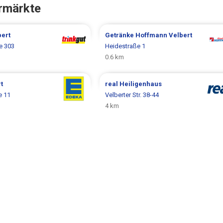
rmärkte
bert
Getränke Hoffmann
Velbert
e 303
Heidestraße 1
0.6 km
t
real
Heiligenhaus
e 11
Velberter Str. 38-44
4 km