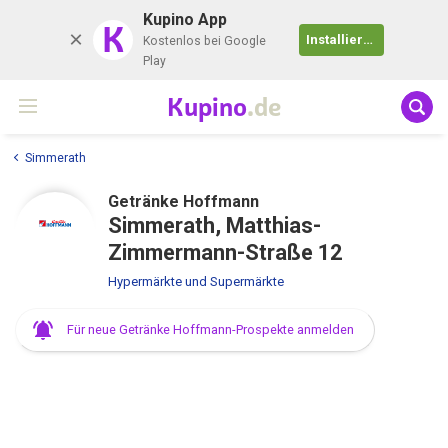
Kupino App
K
Installieren
Kostenlos bei Google
Play
Kupino
.de
Simmerath
Getränke Hoffmann
Simmerath, Matthias-
Zimmermann-Straße 12
Hypermärkte und Supermärkte
Für neue Getränke Hoffmann-Prospekte anmelden