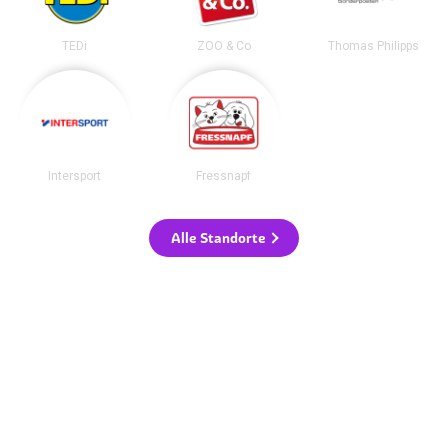
TEDi
ZOO & Co
Thomas Philipps
Intersport
Fressnapf
Alle Standorte