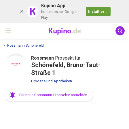
Kupino App
K
Installieren
Kostenlos bei Google
Play
Kupino
.de
Rossmann Schönefeld
Rossmann
Prospekt für
Schönefeld, Bruno-Taut-
Straße 1
Drogerie und Apotheken
Für neue Rossmann-Prospekte anmelden