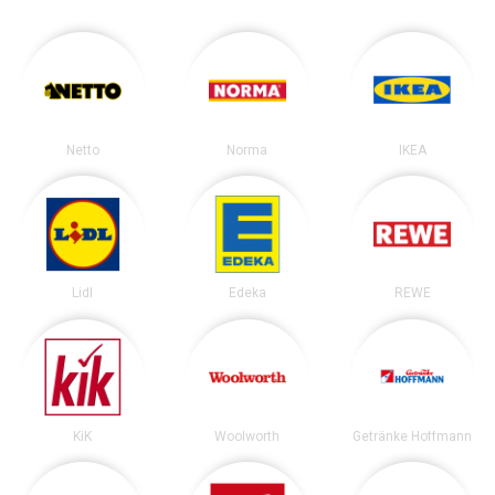
Netto
Norma
IKEA
Lidl
Edeka
REWE
KiK
Woolworth
Getränke Hoffmann