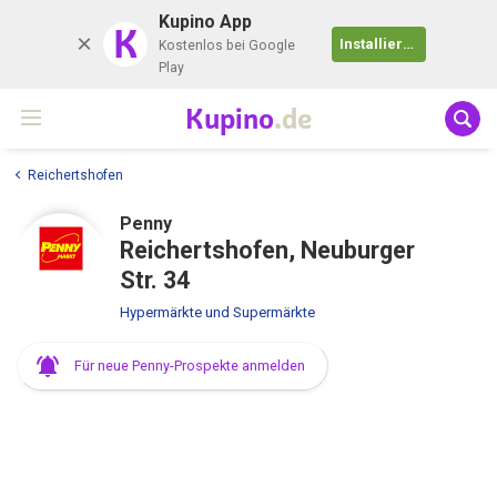
Kupino App
K
Installieren
Kostenlos bei Google
Play
Kupino
.de
Reichertshofen
Penny
Reichertshofen, Neuburger
Str. 34
Hypermärkte und Supermärkte
Für neue Penny-Prospekte anmelden