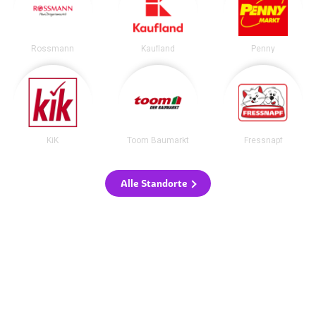
Rossmann
Kaufland
Penny
KiK
Toom Baumarkt
Fressnapf
Alle Standorte