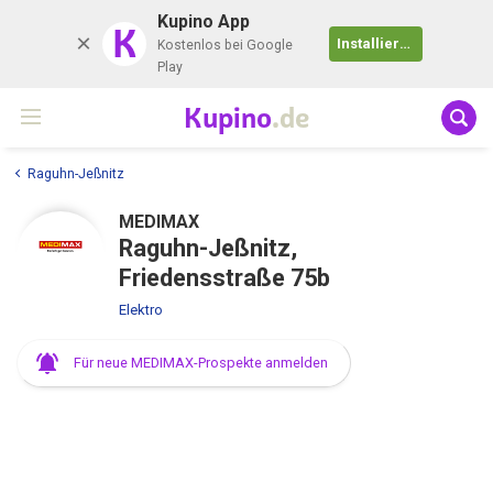
Kupino App
K
Installieren
Kostenlos bei Google
Play
Kupino
.de
Raguhn-Jeßnitz
MEDIMAX
Raguhn-Jeßnitz,
Friedensstraße 75b
Elektro
Für neue MEDIMAX-Prospekte anmelden