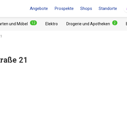
Angebote
Prospekte
Shops
Standorte
12
2
arten und Möbel
Elektro
Drogerie und Apotheken
21
traße 21