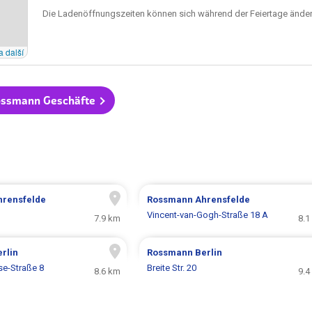
Die Ladenöffnungszeiten können sich während der Feiertage änder
a další
ossmann Geschäfte
hrensfelde
Rossmann
Ahrensfelde
Vincent-van-Gogh-Straße 18 A
7.9 km
8.1
rlin
Rossmann
Berlin
e-Straße 8
Breite Str. 20
8.6 km
9.4