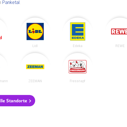
in
Panketal
.
Lidl
Edeka
REWE
fmann
ZEEMAN
Fressnapf
lle Standorte