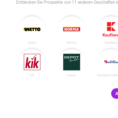
Entdecken Sie Prospekte von 11 anderen Geschäften 
Netto
Norma
Kaufland
KiK
Depot
Getränke Hof
A