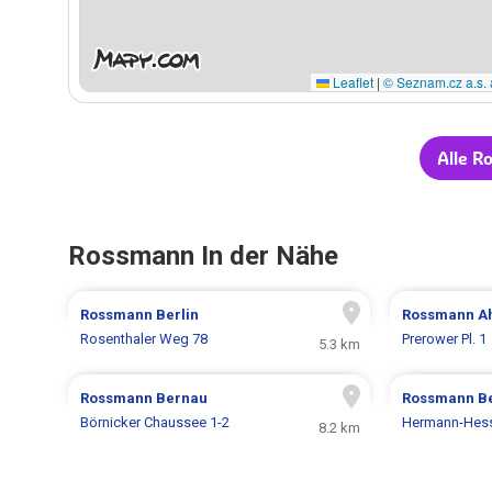
Leaflet
|
© Seznam.cz a.s. 
Alle R
Rossmann In der Nähe
Rossmann
Berlin
Rossmann
A
Rosenthaler Weg 78
Prerower Pl. 1
5.3 km
Rossmann
Bernau
Rossmann
Be
Börnicker Chaussee 1-2
Hermann-Hess
8.2 km