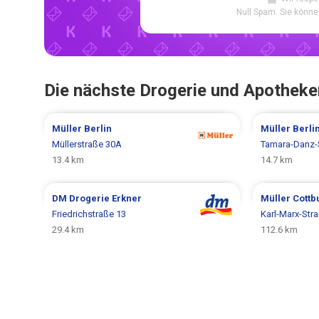
Null Spam. Sie könne
Die nächste Drogerie und Apotheke
Müller
Berlin
Müller
Berli
Müllerstraße 30A
Tamara-Danz-
13.4 km
14.7 km
DM Drogerie
Erkner
Müller
Cottb
Friedrichstraße 13
Karl-Marx-Str
29.4 km
112.6 km