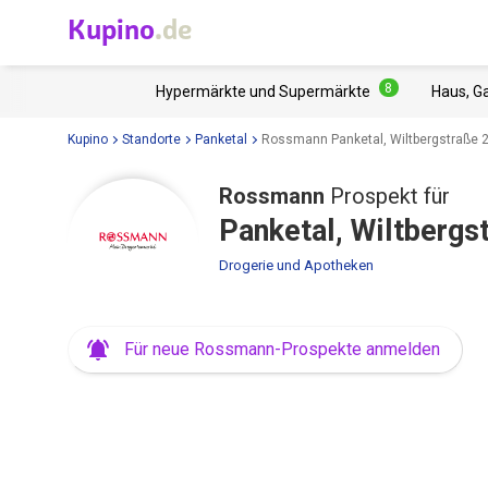
Kupino
.de
8
Hypermärkte und Supermärkte
Haus, G
Kupino
Standorte
Panketal
Rossmann Panketal, Wiltbergstraße 
Rossmann
Prospekt für
Panketal, Wiltbergs
Drogerie und Apotheken
Für neue Rossmann-Prospekte anmelden