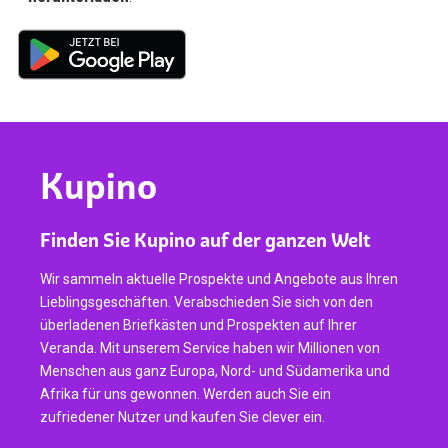
Kupino
Finden Sie Kupino auf der ganzen Welt
Wir sammeln aktuelle Prospekte und Angebote aus Ihren
Lieblingsgeschäften. Verabschieden Sie sich von den
überladenen Briefkästen und Prospekten auf Ihrer
Veranda. Mit unserem Service haben wir Millionen von
Menschen aus ganz Europa, Nord- und Südamerika und
Afrika für uns gewonnen. Werden auch Sie ein
zufriedener Nutzer und kaufen Sie clever ein.