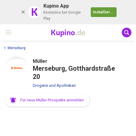
Kupino App
K
Installieren
Kostenlos bei Google
Play
Kupino
.de
Merseburg
Müller
Merseburg, Gotthardstraße
20
Drogerie und Apotheken
Für neue Müller-Prospekte anmelden