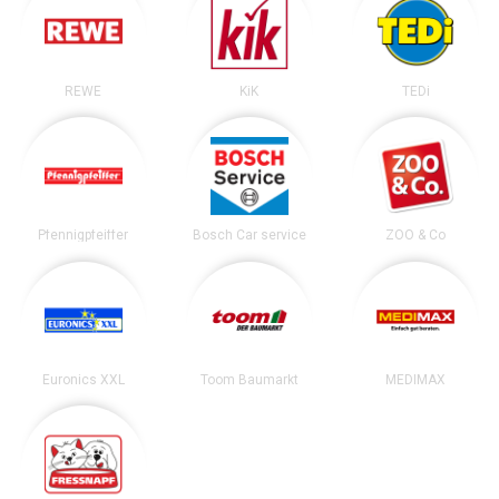
REWE
KiK
TEDi
Pfennigpfeiffer
Bosch Car service
ZOO & Co
Euronics XXL
Toom Baumarkt
MEDIMAX