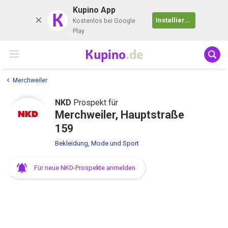
Kupino App
K
Installieren
Kostenlos bei Google
Play
Kupino
.de
Merchweiler
NKD
Prospekt für
Merchweiler, Hauptstraße
159
Bekleidung, Mode und Sport
Für neue NKD-Prospekte anmelden