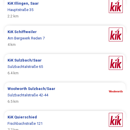
KiK
Illingen, Saar
Hauptstraße 35
2.2 km
KiK
Schiffweiler
Am Bergwerk Reden 7
4 km
KiK
Sulzbach/Saar
Sulzbachtalstraße 65
6.4 km
Woolworth
Sulzbach/Saar
Sulzbachtalstraße 42-44
6.5 km
KiK
Quierschied
Fischbachstraße 121
7.7 km