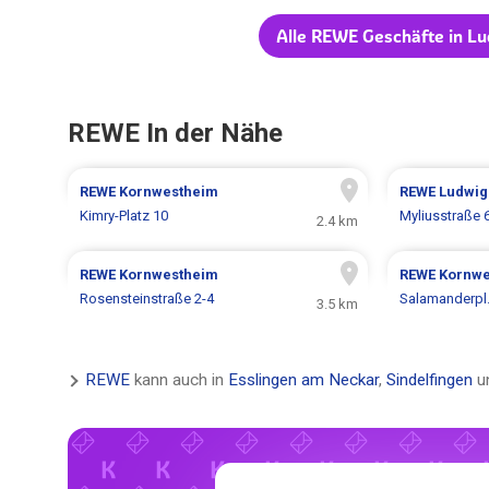
Alle REWE Geschäfte in L
REWE In der Nähe
REWE
Kornwestheim
REWE
Ludwig
Kimry-Platz 10
Myliusstraße 
2.4 km
REWE
Kornwestheim
REWE
Kornwe
Rosensteinstraße 2-4
Salamanderpl.
3.5 km
REWE
kann auch in
Esslingen am Neckar
,
Sindelfingen
un