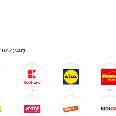
in
Ludwigsburg
.
Kaufland
Lidl
Penny