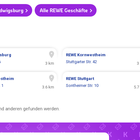
udwigsburg
Alle REWE Geschäfte
sburg
REWE
Kornwestheim
6
Stuttgarter Str. 42
3 km
3
stheim
REWE
Stuttgart
 1
Sontheimer Str. 10
3.6 km
5.7
d anderen gefunden werden.