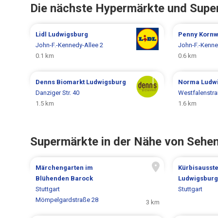
Die nächste Hypermärkte und Supe
Lidl
Ludwigsburg
Penny
Kornw
John-F.-Kennedy-Allee 2
John-F.-Kenne
0.1 km
0.6 km
Denns Biomarkt
Ludwigsburg
Norma
Ludw
Danziger Str. 40
Westfalenstra
1.5 km
1.6 km
Supermärkte in der Nähe von Sehe
Märchengarten im
Kürbisausste
Blühenden Barock
Ludwigsburg
Stuttgart
Stuttgart
Mömpelgardstraße 28
3 km