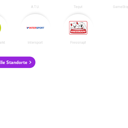
A.T.U.
Tegut
GameSto
rkt
Intersport
Fressnapf
lle Standorte