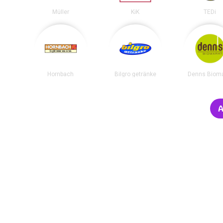
Müller
KiK
TEDi
Hornbach
Bilgro getränke
Denns Bioma
A