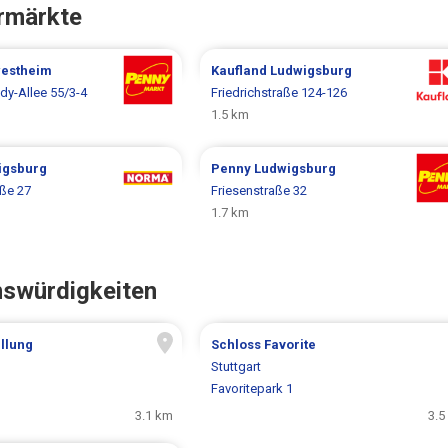
rmärkte
estheim
Kaufland
Ludwigsburg
dy-Allee 55/3-4
Friedrichstraße 124-126
1.5 km
igsburg
Penny
Ludwigsburg
ße 27
Friesenstraße 32
1.7 km
nswürdigkeiten
llung
Schloss Favorite
Stuttgart
Favoritepark 1
3.1 km
3.5