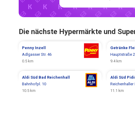
Die nächste Hypermärkte und Supe
Penny
Inzell
Getränke Fl
Adlgasser Str. 46
Hauptstraße 
0.5 km
9.4 km
Aldi Süd
Bad Reichenhall
Aldi Süd
Pid
Bahnhofpl. 10
Reichenhaller 
10.5 km
11.1 km