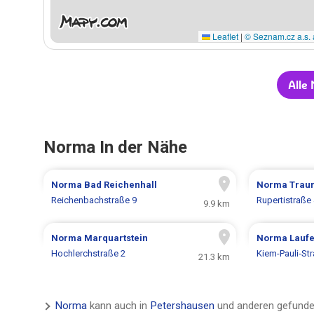
Leaflet
|
© Seznam.cz a.s. 
Alle
Norma In der Nähe
Norma
Bad Reichenhall
Norma
Traun
Reichenbachstraße 9
Rupertistraße
9.9 km
Norma
Marquartstein
Norma
Lauf
Hochlerchstraße 2
Kiem-Pauli-St
21.3 km
Norma
kann auch in
Petershausen
und anderen gefunde