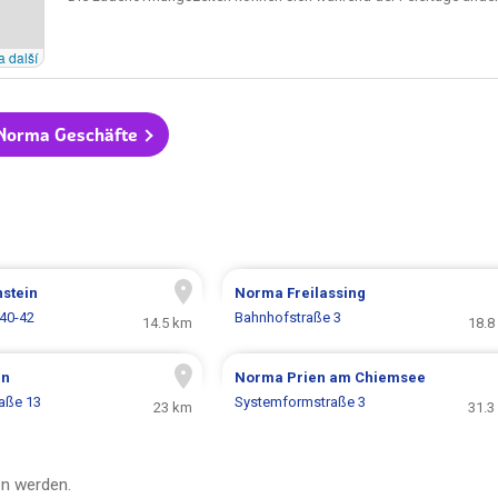
a další
 Norma Geschäfte
stein
Norma
Freilassing
 40-42
Bahnhofstraße 3
14.5 km
18.8
en
Norma
Prien am Chiemsee
raße 13
Systemformstraße 3
23 km
31.3
n werden.