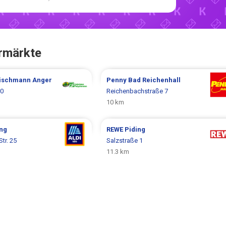
rmärkte
eischmann
Anger
Penny
Bad Reichenhall
20
Reichenbachstraße 7
10 km
ing
REWE
Piding
Str. 25
Salzstraße 1
11.3 km