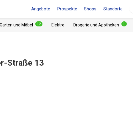
Angebote
Prospekte
Shops
Standorte
12
1
 Garten und Möbel
Elektro
Drogerie und Apotheken
er-Straße 13