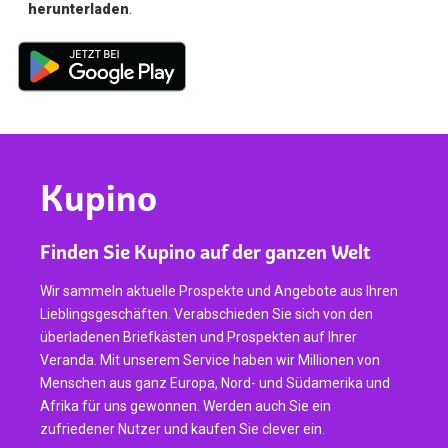
herunterladen
.
Kupino
Finden Sie Kupino auf der ganzen Welt
Wir sammeln aktuelle Prospekte und Angebote aus Ihren
Lieblingsgeschäften. Verabschieden Sie sich von den
überladenen Briefkästen und Prospekten auf Ihrer
Veranda. Mit unserem Service haben wir Millionen von
Menschen aus ganz Europa, Nord- und Südamerika und
Afrika für uns gewonnen. Werden auch Sie ein
zufriedener Nutzer und kaufen Sie clever ein.