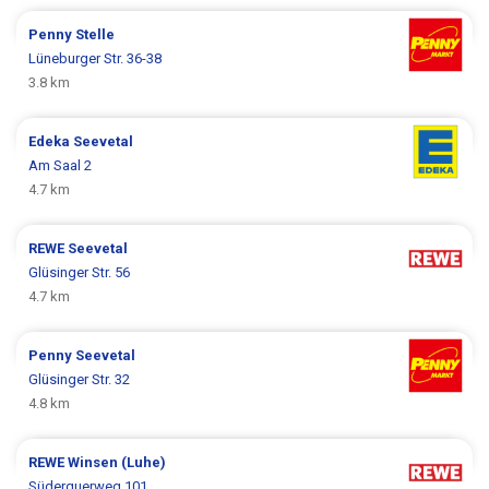
Penny
Stelle
Lüneburger Str. 36-38
3.8 km
Edeka
Seevetal
Am Saal 2
4.7 km
REWE
Seevetal
Glüsinger Str. 56
4.7 km
Penny
Seevetal
Glüsinger Str. 32
4.8 km
REWE
Winsen (Luhe)
Süderquerweg 101