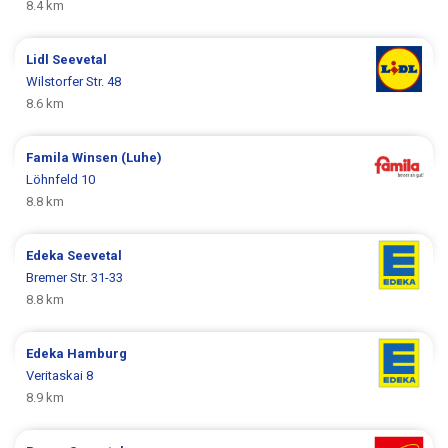
8.4 km
Lidl
Seevetal
Wilstorfer Str. 48
8.6 km
Famila
Winsen (Luhe)
Löhnfeld 10
8.8 km
Edeka
Seevetal
Bremer Str. 31-33
8.8 km
Edeka
Hamburg
Veritaskai 8
8.9 km