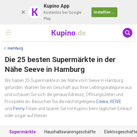
Kupino App
K
Installieren
Kostenlos bei Google
Play
Kupino
.de
Hamburg
Die 25 besten Supermärkte in der
Nähe
Seeve
in Hamburg
Wir haben 25 Supermärkte in der Nähe vom Seeve in Hamburg
gefunden. Wählen Sie ein Geschäft aus Ihrer Lieblingskategorie aus
und schauen Sie sich die genaue Adresse, Öffnungszeiten und
Prospekte an. Besuchen Sie die nächstgelegene
Edeka
,
REWE
und
Penny
-Filiale und sparen Sie mit Kupino beim täglichen Einkauf
oder sogar auf Reisen.
Supermärkte
Haushaltswarengeschäfte
Elektrogeschäft