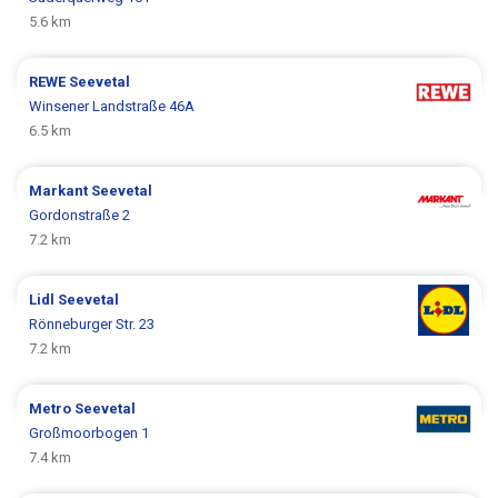
5.6 km
REWE
Seevetal
Winsener Landstraße 46A
6.5 km
Markant
Seevetal
Gordonstraße 2
7.2 km
Lidl
Seevetal
Rönneburger Str. 23
7.2 km
Metro
Seevetal
Großmoorbogen 1
7.4 km