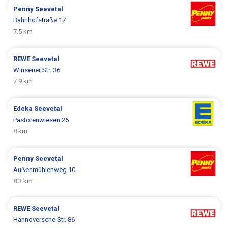
Penny
Seevetal
Bahnhofstraße 17
7.5 km
REWE
Seevetal
Winsener Str. 36
7.9 km
Edeka
Seevetal
Pastorenwiesen 26
8 km
Penny
Seevetal
Außenmühlenweg 10
8.3 km
REWE
Seevetal
Hannoversche Str. 86