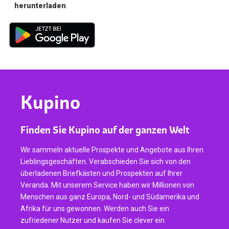
herunterladen
.
Kupino
Finden Sie Kupino auf der ganzen Welt
Wir sammeln aktuelle Prospekte und Angebote aus Ihren
Lieblingsgeschäften. Verabschieden Sie sich von den
überladenen Briefkästen und Prospekten auf Ihrer
Veranda. Mit unserem Service haben wir Millionen von
Menschen aus ganz Europa, Nord- und Südamerika und
Afrika für uns gewonnen. Werden auch Sie ein
zufriedener Nutzer und kaufen Sie clever ein.