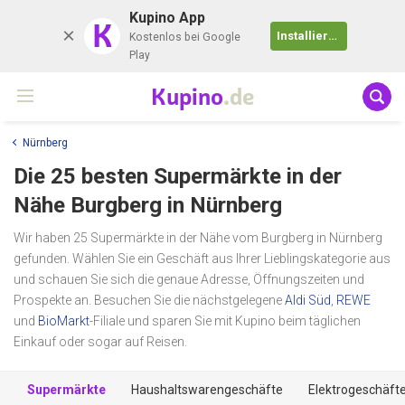
Kupino App
K
Installieren
Kostenlos bei Google
Play
Kupino
.de
Nürnberg
Die 25 besten Supermärkte in der
Nähe
Burgberg
in Nürnberg
Wir haben 25 Supermärkte in der Nähe vom Burgberg in Nürnberg
gefunden. Wählen Sie ein Geschäft aus Ihrer Lieblingskategorie aus
und schauen Sie sich die genaue Adresse, Öffnungszeiten und
Prospekte an. Besuchen Sie die nächstgelegene
Aldi Süd
,
REWE
und
BioMarkt
-Filiale und sparen Sie mit Kupino beim täglichen
Einkauf oder sogar auf Reisen.
Supermärkte
Haushaltswarengeschäfte
Elektrogeschäft