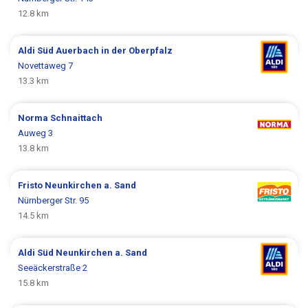
12.8 km
Aldi Süd
Auerbach in der Oberpfalz
Novettaweg 7
13.3 km
Norma
Schnaittach
Auweg 3
13.8 km
Fristo
Neunkirchen a. Sand
Nürnberger Str. 95
14.5 km
Aldi Süd
Neunkirchen a. Sand
Seeäckerstraße 2
15.8 km