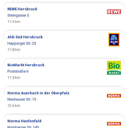
REWE
Hersbruck
Steingasse 5
11.6 km
Aldi Süd
Hersbruck
Happurger Str. 23
11.8 km
BioMarkt
Hersbruck
Poststraße 6
11.9 km
Norma
Auerbach in der Oberpfalz
Neuhauser Str. 15
12.6 km
Norma
Henfenfeld
Nürnberger Str. 143