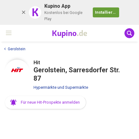
Kupino App
K
Installieren
Kostenlos bei Google
Play
Kupino
.de
Gerolstein
Hit
Gerolstein, Sarresdorfer Str.
87
Hypermärkte und Supermärkte
Für neue Hit-Prospekte anmelden