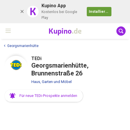
Kupino App
K
Installieren
Kostenlos bei Google
Play
Kupino
.de
Georgsmarienhütte
TEDi
Georgsmarienhütte,
Brunnenstraße 26
Haus, Garten und Möbel
Für neue TEDi-Prospekte anmelden