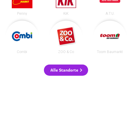
Penny
KiK
A.T.U.
Combi
ZOO & Co
Toom Baumarkt
Alle Standorte