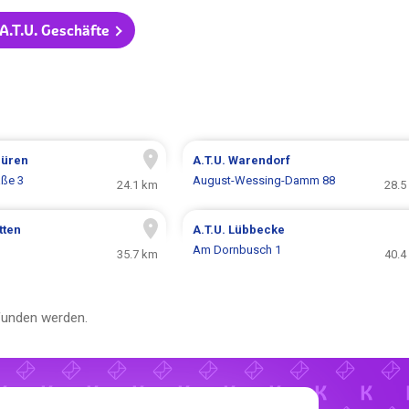
 A.T.U. Geschäfte
büren
A.T.U.
Warendorf
aße 3
August-Wessing-Damm 88
24.1 km
28.5
tten
A.T.U.
Lübbecke
Am Dornbusch 1
35.7 km
40.4
funden werden.