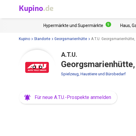
Kupino
.de
9
Hypermärkte und Supermärkte
Haus, G
Kupino
Standorte
Georgsmarienhütte
A.T.U. Georgsmarienhütte,
A.T.U.
Georgsmarienhütte,
Spielzeug, Haustiere und Bürobedarf
Für neue A.T.U.-Prospekte anmelden