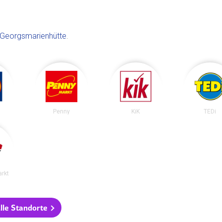
Georgsmarienhütte
.
Penny
KiK
TEDi
rkt
lle Standorte