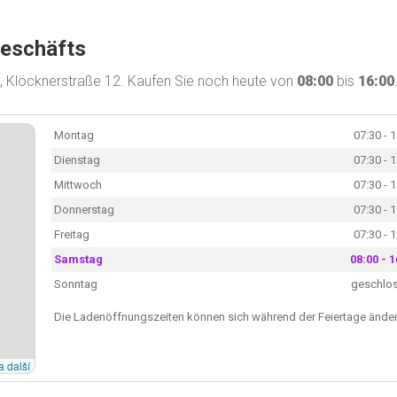
Geschäfts
e, Klöcknerstraße 12. Kaufen Sie noch heute von
08:00
bis
16:00
Montag
07:30 - 
Dienstag
07:30 - 
Mittwoch
07:30 - 
Donnerstag
07:30 - 
Freitag
07:30 - 
Samstag
08:00 - 1
Sonntag
geschlo
Die Ladenöffnungszeiten können sich während der Feiertage änder
a další