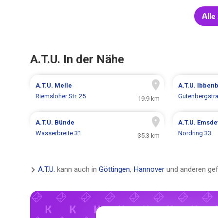
Alle
A.T.U. In der Nähe
A.T.U.
Melle
A.T.U.
Ibben
Riemsloher Str. 25
Gutenbergstr
19.9 km
A.T.U.
Bünde
A.T.U.
Emsde
Wasserbreite 31
Nordring 33
35.3 km
A.T.U.
kann auch in
Göttingen
,
Hannover
und anderen ge